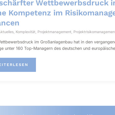
schärfter Wettbewerbsdruck 
e Kompetenz im Risikomanage
ancen
ktuelles
,
Komplexität
,
Projektmanagement
,
Projektrisikomanagemen
ettbewerbsdruck im Großanlagenbau hat in den vergangen
e unter 160 Top-Managern des deutschen und europäisch
ERSCHÄRFTER
EITERLESEN
ETTBEWERBSDRUCK
OSSANLAGENBAU: H
E K
PETENZ I
IKOMANAGEMENT S
HERT D
TSCHE C
ANCEN