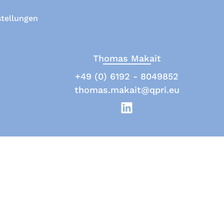
stellungen
Thomas Makait
+49 (0) 6192 - 8049852
thomas.makait@qpri.eu
Transparenz für Projekteffizienz
e Intelligenz oder ähnlichen Technologien.