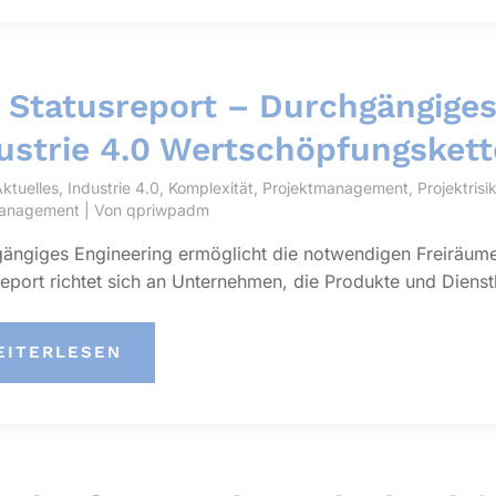
URCHGÄNGIGES
ND
YNAMISCHES
NGINEERING
 Statusreport – Durchgängiges
ON
NLAGEN
ustrie 4.0 Wertschöpfungsket
ktuelles
,
Industrie 4.0
,
Komplexität
,
Projektmanagement
,
Projektri
management
| Von
qpriwpadm
ängiges Engineering ermöglicht die notwendigen Freiräume 
report richtet sich an Unternehmen, die Produkte und Diens
I
EITERLESEN
TATUSREPORT
URCHGÄNGIGES
NGINEERING
DUSTRIE
0
ERTSCHÖPFUNGSKETTEN