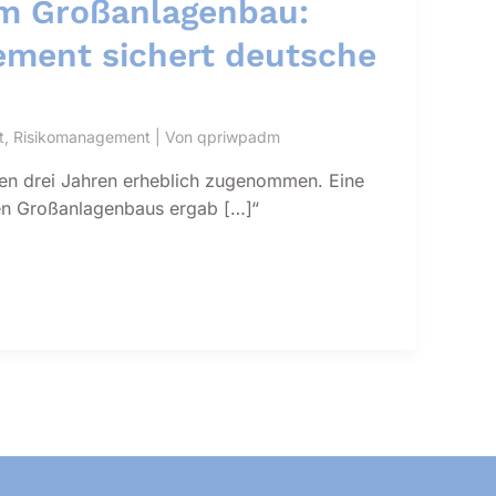
im Großanlagenbau:
ment sichert deutsche
t
,
Risikomanagement
| Von
qpriwpadm
en drei Jahren erheblich zugenommen. Eine
en Großanlagenbaus ergab […]“