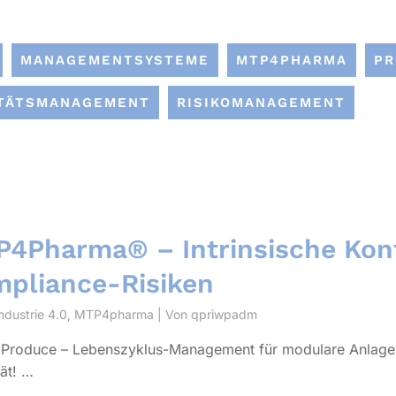
MANAGEMENTSYSTEME
MTP4PHARMA
P
TÄTSMANAGEMENT
RISIKOMANAGEMENT
4Pharma® – Intrinsische Konf
pliance-Risiken
ndustrie 4.0
,
MTP4pharma
| Von
qpriwpadm
 Produce – Lebenszyklus-Management für modulare Anlagen:
tät! …