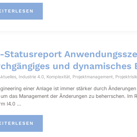
TP4PHARMA®
EITERLESEN
TRINSISCHE
ONFORMITÄT
NIMIERT
XP-
OMPLIANCE-
SIKEN
-Statusreport Anwendungssze
chgängiges und dynamisches E
ktuelles
,
Industrie 4.0
,
Komplexität
,
Projektmanagement
,
Projektri
gineering einer Anlage ist immer stärker durch Änderungen 
 um das Management der Änderungen zu beherrschen. Im R
orm I4.0 …
I-
EITERLESEN
TATUSREPORT
NWENDUNGSSZENARIO
DA