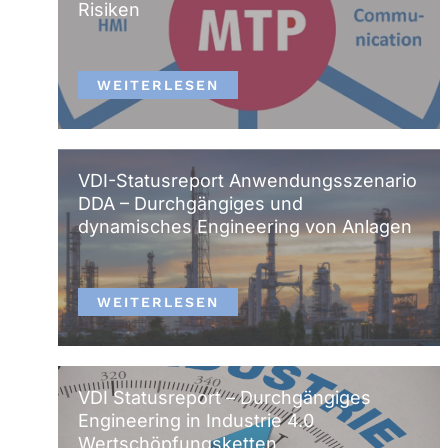
Risiken
n
n
a
WEITERLESEN
c
h
:
VDI-Statusreport Anwendungsszenario
DDA – Durchgängiges und
dynamisches Engineering von Anlagen
WEITERLESEN
VDI Statusreport – Durchgängiges
Engineering in Industrie 4.0
Wertschöpfungsketten