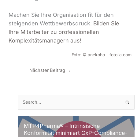
Machen Sie Ihre Organisation fit für den
steigenden Wettbewerbsdruck:
Bilden Sie
Ihre Mitarbeiter zu professionellen
Komplexitätsmanagern aus!
Foto: © anekoho – fotolia.com
Nächster Beitrag
→
S
u
c
h
MTP4Pharma® – Intrinsische
Konformität minimiert GxP-Compliance-
e