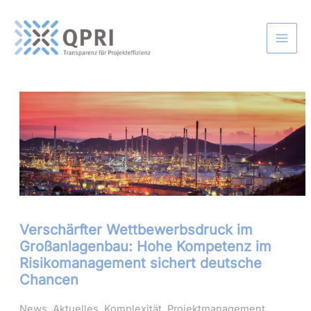
Zum
Inhalt
springen
Verschärfter Wettbewerbsdruck im
Großanlagenbau: Hohe Kompetenz im
Risikomanagement sichert deutsche
Chancen
News
,
Aktuelles
,
Komplexität
,
Projektmanagement
,