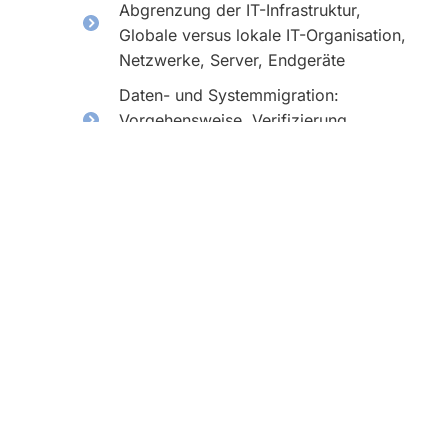
Abgrenzung der IT-Infrastruktur,
Globale versus lokale IT-Organisation,
Netzwerke, Server, Endgeräte
Daten- und Systemmigration:
Vorgehensweise, Verifizierung,
Validierung
Elektronische
(Herstellungs-)Dokumentation:
elektronische Daten, elektronische
Unterschriften, elektronische
Freigaben, elektronische
Herstellungsprotokollierung
Dokumentenlebenszyklus: Projekt- und
Bestandsdokumentation –
Spezifikationen,
Benutzeranforderungen, Lasten- und
Pflichtenhefte, Funktions- und